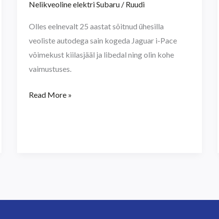
Nelikveoline elektri Subaru
/
Ruudi
projekt
Olles eelnevalt 25 aastat sõitnud ühesilla
veoliste autodega sain kogeda Jaguar i-Pace
võimekust kiilasjääl ja libedal ning olin kohe
vaimustuses.
Read More »