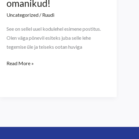
omanikud!
omanikud!
Uncategorized
/
Ruudi
See on sellel uuel kodulehel esimene postitus.
Olen väga põnevil esiteks juba selle lehe
tegemise üle ja teiseks ootan huviga
Read More »