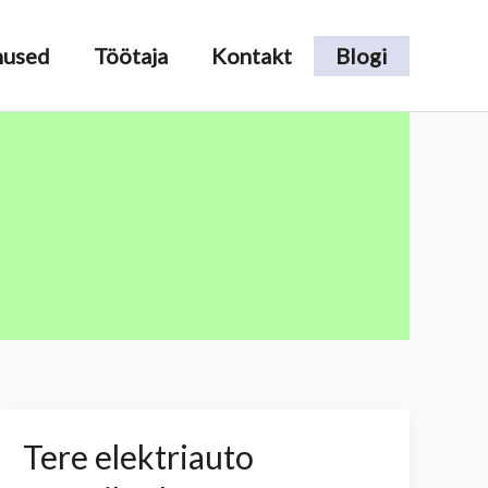
nused
Töötaja
Kontakt
Blogi
Tere elektriauto
Tere
elektriauto