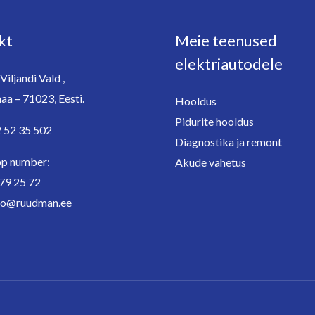
kt
Meie teenused
elektriautodele
Viljandi Vald ,
aa – 71023, Eesti.
Hooldus
Pidurite hooldus
2 52 35 502
Diagnostika ja remont
p number:
Akude vahetus
79 25 72
nfo@ruudman.ee